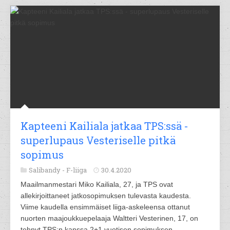
Kapteeni Kailiala jatkaa TPS:ssä -
superlupaus Vesteriselle pitkä
sopimus
Salibandy -
F-liiga
30.4.2020
Maailmanmestari Miko Kailiala, 27, ja TPS ovat
allekirjoittaneet jatkosopimuksen tulevasta kaudesta.
Viime kaudella ensimmäiset liiga-askeleensa ottanut
nuorten maajoukkuepelaaja Waltteri Vesterinen, 17, on
tehnyt TPS:n kanssa 2+1 vuotisen sopimuksen.