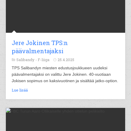
Jere Jokinen TPS:n
päävalmentajaksi
Salibandy -
F-liiga
25.4.2025
TPS Salibandyn miesten edustusjoukkueen uudeksi
päävalmentajaksi on valittu Jere Jokinen. 40-vuotiaan
Jokisen sopimus on kaksivuotinen ja sisältää jatko-option.
Lue lisää