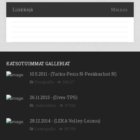
Linkkejä
Mainos
KATSOTUIMMAT GALLERIAT
10.5.2011 - (Turku-Pesis N-Pesäkarhut N)
Pesäpallo
38027
26.11.2013 - (Ilves-TPS)
Jääkiekko
37518
28.12.2014 - (LEKA Volley-Loimu)
Lentopallo
35796