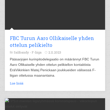
FBC Turun Aaro Ollikaiselle yhden
ottelun pelikielto
Salibandy -
F-liiga
2.11.2023
Pääsarjojen kurinpitodelegaatio on määrännyt FBC Turun
Aaro Ollikaiselle yhden ottelun pelikiellon kontaktista
EräViikinkien Matej Penickaan joukkueiden välisessä F-
liigan ottelussa maanantaina.
Lue lisää