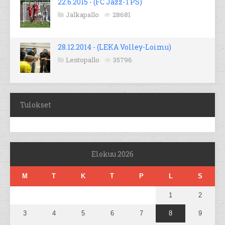
22.6.2015 - (FC Jazz-TPS)
Jalkapallo
28681
28.12.2014 - (LEKA Volley-Loimu)
Lentopallo
35796
Tulokset
Elokuu 2026
M
T
K
T
P
L
S
1
2
3
4
5
6
7
8
9