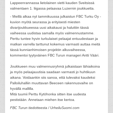
Lappeenrannassa lietolainen vietti kauden Sveitsissä
valmentaen 1. liigassa pelaavaa Luzernin joukkuetta.
- Meillä alkaa nyt tammikuussa julkaistun FBC Turku Oy -
kuvion myötä seurassa ja erityisesti miesten
divarijoukkueessa uusi aikakausi ja haluttiin tässä
vaiheessa uudistaa samalla myös valmennustamme.
Perttu tuntee hyvin turkulaiset pelaajat entuudestaan ja
matkan varrella tarttunut kokemus varmasti auttaa meitä
tässä kunnianhimoisen projektin alkuvaiheessa,
kommentoi tyytyväinen FBC Turun manageri Antti Vääri.
Joukkueen muu valmennusryhmä julkaistaan lähiaikoina
ja myös pelaajauutisia saadaan varmasti jo huhtikuun
aikana. Voidaankin siis sanoa, että tulevaksi kaudeksi
Palloiluhalliin muuttavan Beeceen rakennusvaihe on
hyvällä mallilla.
Mitä tuumii Perttu Kytöhonka sitten itse uudesta
pestistään. Annetaan miehen itse kertoa.
FBC Turun tiedotteesta / UrheiluSuomi.com