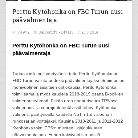
Perttu Kytöhonka on FBC Turun uusi
päävalmentaja
74972
Salibandy -
Divari
23.3.2018
Perttu Kytöhonka on FBC Turun uusi
päävalmentaja
Turkulaiselle salibandyväelle tuttu Perttu Kytöhonka on
FBC Turun valinta uudeksi päävalmentajaksi. Sopimus on
monivuotinen sisältäen optiokausia. Perttu Kytöhonka
toimii samalla myös kaudella 2018-2019 osana B-poikien
valmennusryhmää. Pitkän uran naapuriseura TPS:ssä
valmennus- ja seurajohtotehtävissä tehnyt Kytöhonka
valmensi päättyneellä kaudella NST:n 1.divisioonan
runkosarjan voittajaksi. Kausina 2010-2011 ja 2011-2012
Kytöhonka toimi TPS:n miesten liigajoukkueen
päävalmentajana. Ennen kaksivuotista pestiä