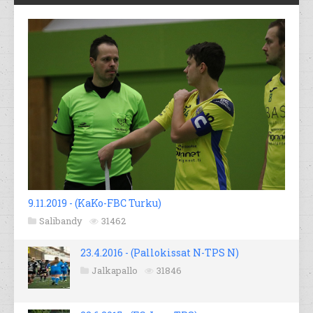
9.11.2019 - (KaKo-FBC Turku)
Salibandy
31462
23.4.2016 - (Pallokissat N-TPS N)
Jalkapallo
31846