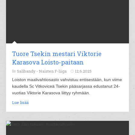
Tuore Tsekin mestari Viktorie
Karasova Loisto-paitaan
Salibandy -
Naisten F-liiga
12.6.2025
Loiston maalivahtiosasto vahvistuu entisestään, kun viime
kaudella Sc Vitkoviceä Tsekin pääsarjassa edustanut 24-
vuotias Viktorie Karasova liittyy ryhmään.
Lue lisää