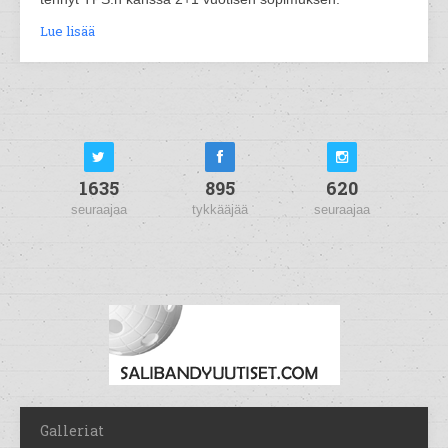
Lue lisää
1635
895
620
seuraajaa
tykkääjää
seuraajaa
Galleriat