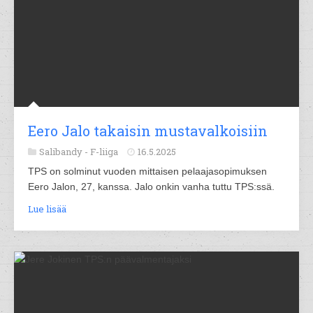
Eero Jalo takaisin mustavalkoisiin
Salibandy -
F-liiga
16.5.2025
TPS on solminut vuoden mittaisen pelaajasopimuksen
Eero Jalon, 27, kanssa. Jalo onkin vanha tuttu TPS:ssä.
Lue lisää