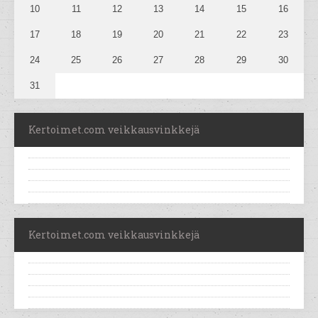
10
11
12
13
14
15
16
17
18
19
20
21
22
23
24
25
26
27
28
29
30
31
Kertoimet.com veikkausvinkkejä
Kertoimet.com veikkausvinkkejä