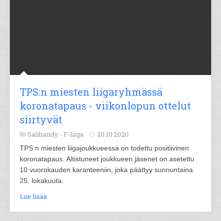
TPS:n miesten liigaryhmässä
koronatapaus - viikonlopun ottelut
siirtyvät
Salibandy -
F-liiga
20.10.2020
TPS:n miesten liigajoukkueessa on todettu positiivinen
koronatapaus. Altistuneet joukkueen jäsenet on asetettu
10 vuorokauden karanteeniin, joka päättyy sunnuntaina
25. lokakuuta.
Lue lisää