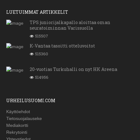
LUETUIMMAT ARTIKKELIT
TPS juniorijalkapallo aloittaa oman
seuratoiminnan Varissuolla
515507
K-Vantaa tasoitti otteluvoitot
515360
20-vuotias Turkuhalli on nyt HK Areena
514956
URHEILUSUOMI.COM
Käyttöehdot
Tietosuojalauseke
Mediakortti
Rekrytointi
Yhteystiedot