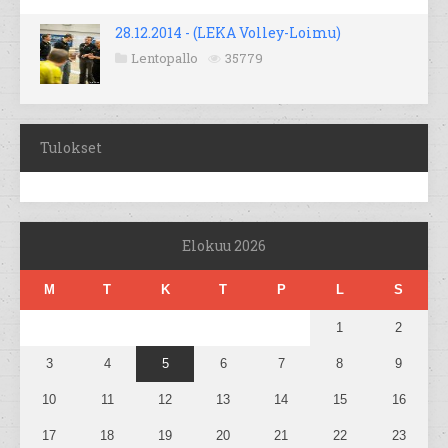
28.12.2014 - (LEKA Volley-Loimu)
Lentopallo
35779
Tulokset
Elokuu 2026
M
T
K
T
P
L
S
1
2
3
4
5
6
7
8
9
10
11
12
13
14
15
16
17
18
19
20
21
22
23