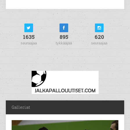
1635
895
620
seuraajaa
tykkääjää
seuraajaa
Galleriat