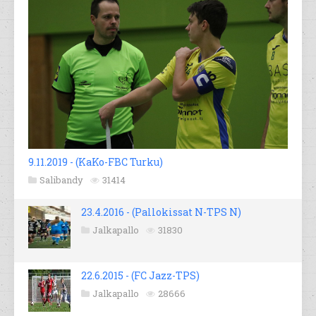
9.11.2019 - (KaKo-FBC Turku)
Salibandy
31414
23.4.2016 - (Pallokissat N-TPS N)
Jalkapallo
31830
22.6.2015 - (FC Jazz-TPS)
Jalkapallo
28666