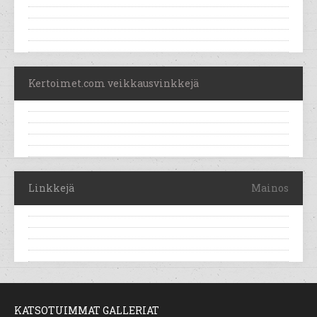
Kertoimet.com veikkausvinkkejä
Linkkejä
Mainos
KATSOTUIMMAT GALLERIAT