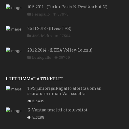
10.5.2011 - (Turku-Pesis N-Pesäkarhut N)
Pesäpallo
37973
26.11.2013 - (Ilves-TPS)
Jääkiekko
37504
28.12.2014 - (LEKA Volley-Loimu)
Lentopallo
35769
LUETUIMMAT ARTIKKELIT
TPS juniorijalkapallo aloittaa oman
seuratoiminnan Varissuolla
515439
K-Vantaa tasoitti otteluvoitot
515288